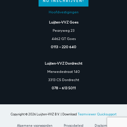
NU INSCHRIJVEN!
Hoofdvestigingen
Luijten-VVZ Goes
Pearyweg 23
4462 GT Goes
0113 – 220 640
Luijten-VVZ Dordrecht
Merwedestraat 140
3313 CS Dordrecht
078 – 613 5011
Copyright © 2026 Luijten-VVZ B.V. | Download
Teamviewer Quicksupport
Algemene voorwaarden
Privacybeleid
Disclaimer