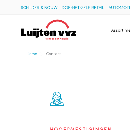
Ga
SCHILDER & BOUW
DOE-HET-ZELF RETAIL
AUTOMOTI
naar
de
Assortim
inhoud
Home
Contact
HOOFDVESTIGINGEN