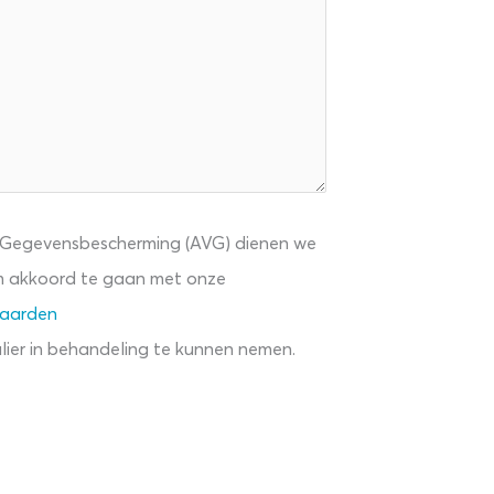
cityhotel
Middelbur
g!
3 Mei 2023
LEES
MEER
 Gegevensbescherming (AVG) dienen we
om akkoord te gaan met onze
waarden
lier in behandeling te kunnen nemen.