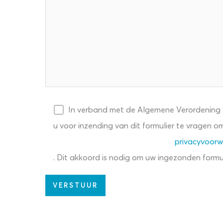
Aangepas
gepas
te
te
openingsti
ingsti
jden
den
Hemelvaar
25-
t &
In verband met de Algemene Verordening
026
Pinksteren
Luijten-
u voor inzending van dit formulier te vragen 
ecemb
VVZ
privacyvoor
22 Mei 202
5
bestelapp
5
. Dit akkoord is nodig om uw ingezonden formu
– Klant
EES
EER
LEES
MEER
aan het
woord