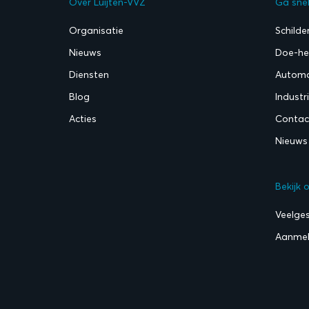
Over Luijten-VVZ
Ga sne
Organisatie
Schilde
Nieuws
Doe-het
Diensten
Automo
Blog
Industr
Acties
Contac
Nieuws
Bekijk 
Veelge
Aanmel