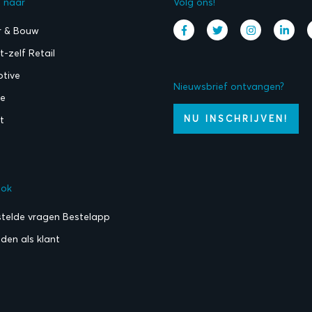
l naar
Volg ons!
r & Bouw
-zelf Retail
tive
Nieuwsbrief ontvangen?
ie
NU INSCHRIJVEN!
t
ook
stelde vragen Bestelapp
den als klant