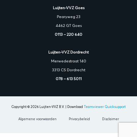
Luijten-VVZ Goes
Pearyweg 23
4462 GT Goes
0113 – 220 640
Luijten-VVZ Dordrecht
Merwedestraat 140
3313 CS Dordrecht
078 – 613 5011
Copyright © 2026 Luijten-VVZ B.V. | Download
Teamviewer Quicksupport
Algemene voorwaarden
Privacybeleid
Disclaimer