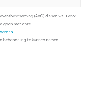
evensbescherming (AVG) dienen we u voor
 te gaan met onze
Aangepaste
waarden
openingstijden
 in behandeling te kunnen nemen.
n
Hemelvaart &
Pinksteren
22 Mei 2025
LEES MEER
Luijten-VVZ
bestelapp –