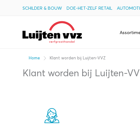
Ga
SCHILDER & BOUW
DOE-HET-ZELF RETAIL
AUTOMOTI
naar
de
Assortim
inhoud
Home
Klant worden bij Luijten-VVZ
Klant worden bij Luijten-V