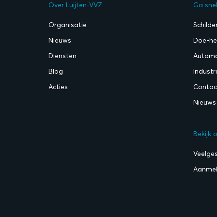
Over Luijten-VVZ
Ga sne
Organisatie
Schilde
Nieuws
Doe-het
Diensten
Automo
Blog
Industr
Acties
Contac
Nieuws
Bekijk 
Veelge
Aanmel