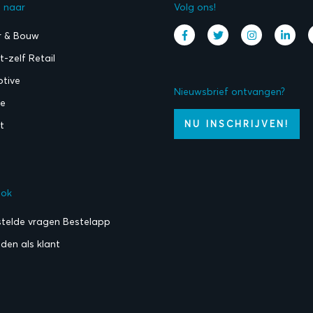
l naar
Volg ons!
r & Bouw
-zelf Retail
tive
Nieuwsbrief ontvangen?
ie
NU INSCHRIJVEN!
t
ook
stelde vragen Bestelapp
den als klant