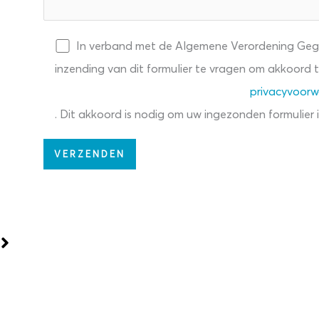
Kleur voor
cityhotel
In verband met de Algemene Verordening Geg
Middelburg!
inzending van dit formulier te vragen om akkoord
privacyvoor
3 Mei 2023
Aangepaste
. Dit akkoord is nodig om uw ingezonden formulier
openingstijde
LEES MEER
2025-2026
4 December 2025
LEES MEER