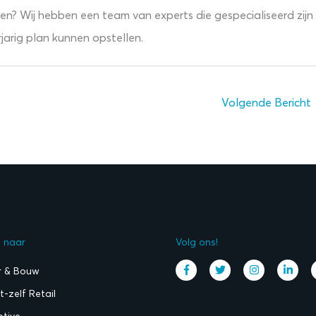
ten? Wij hebben een team van experts die gespecialiseerd zijn 
jarig plan kunnen opstellen.
Volgende Bericht
l naar
Volg ons!
r & Bouw
-zelf Retail
tive