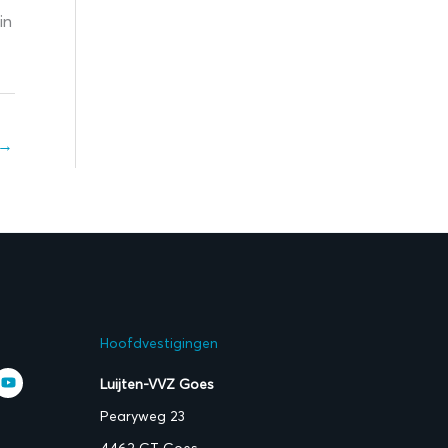
in
→
Hoofdvestigingen
Luijten-VVZ Goes
Pearyweg 23
4462 GT Goes