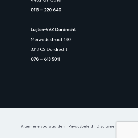
0113 – 220 640
Luijten-VVZ Dordrecht
Merwedestraat 140
3313 CS Dordrecht
078 – 613 5011
Algemene voorwaarden
Privacybeleid
Disclaimer