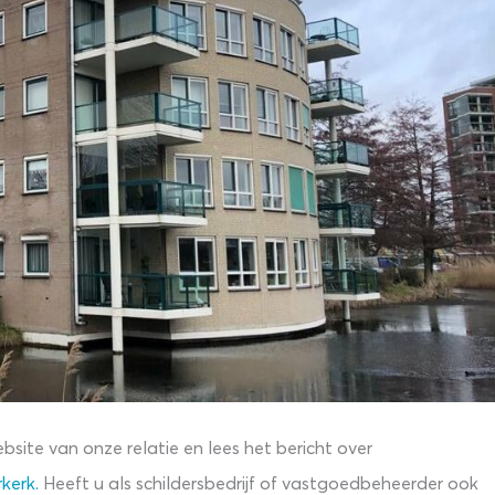
bsite van onze relatie en lees het bericht over
kerk.
Heeft u als schildersbedrijf of vastgoedbeheerder ook