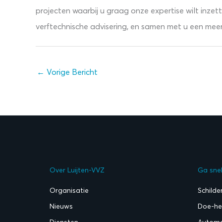
projecten waarbij u graag onze expertise wilt inzet
verftechnische advisering, en samen met u een meer
←
Vorige Bericht
Over Luijten-VVZ
Ga sne
Organisatie
Schilde
Nieuws
Doe-het
Diensten
Automo