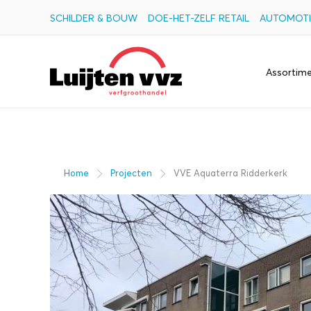
Ga
SCHILDER & BOUW
DOE-HET-ZELF RETAIL
AUTOMOTI
naar
de
Assortim
inhoud
Home
Projecten
VVE Aquaterra Ridderkerk