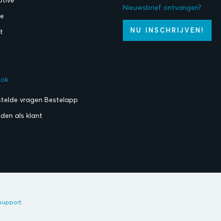
Nieuwsbrief ontvangen?
ie
NU INSCHRIJVEN!
t
ook
stelde vragen Bestelapp
den als klant
support