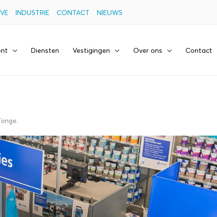
VE
INDUSTRIE
CONTACT
NIEUWS
ent
Diensten
Vestigingen
Over ons
Contact
Tonge.