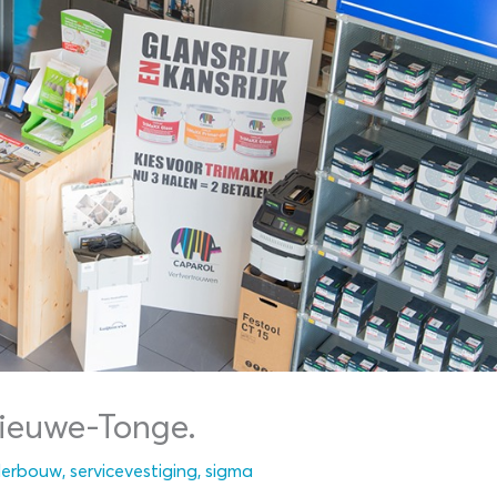
Nieuwe-Tonge.
derbouw
,
servicevestiging
,
sigma