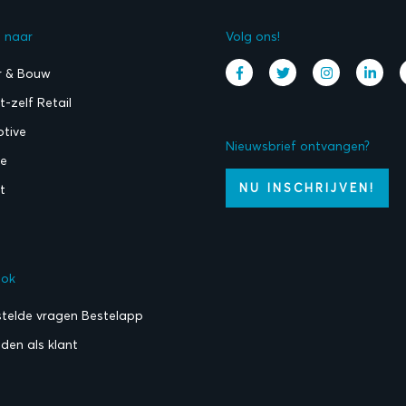
l naar
Volg ons!
r & Bouw
-zelf Retail
tive
Nieuwsbrief ontvangen?
ie
NU INSCHRIJVEN!
t
ook
stelde vragen Bestelapp
den als klant