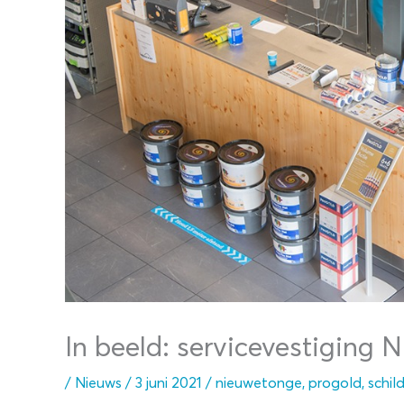
In beeld: servicevestiging 
/
Nieuws
/
3 juni 2021
/
nieuwetonge
,
progold
,
schil