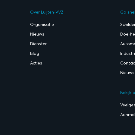
Over Luijten-VVZ
Ga sne
Organisatie
Schilde
Nieuws
Doe-het
Diensten
Automo
Blog
Industr
Acties
Contac
Nieuws
Bekijk 
Veelge
Aanmel