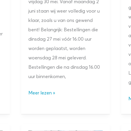
vrijdag 30 mei. Vanaf maandag 2
g
juni staan wij weer volledig voor u
w
klaar, zoals u van ons gewend
v
bent! Belangrijk: Bestellingen die
er
a
dinsdag 27 mei vóór 16.00 uur
v
worden geplaatst, worden
v
woensdag 28 mei geleverd.
o
Bestellingen die na dinsdag 16.00
L
uur binnenkomen,
g
Aangepaste
Meer lezen »
P
M
openingstijden
is
Hemelvaart
g
&
Pinksteren