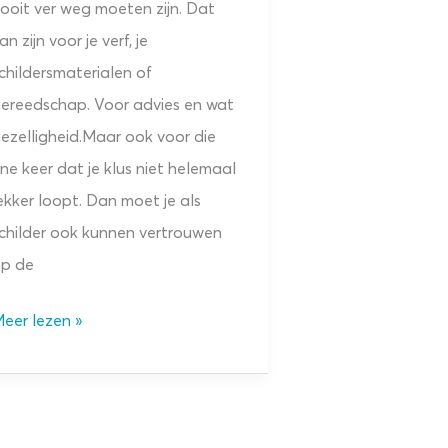
ooit ver weg moeten zijn. Dat
an zijn voor je verf, je
childersmaterialen of
ereedschap. Voor advies en wat
ezelligheid.Maar ook voor die
ne keer dat je klus niet helemaal
ekker loopt. Dan moet je als
childer ook kunnen vertrouwen
p de
n
eer lezen »
eeld:
ervicevestiging
ieuwe-
onge.