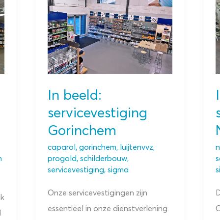
In beeld:
servicevestiging
Gorinchem
caparol
,
gorinchem
,
luijtenvvz
,
n
n
progold
,
schilderbouw
,
s
servicevestiging
,
sigma
s
Onze servicevestigingen zijn
D
jk
essentieel in onze dienstverlening
O
d