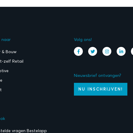
l naar
Volg ons!
r & Bouw
-zelf Retail
tive
Nieuwsbrief ontvangen?
ie
NU INSCHRIJVEN!
t
ook
stelde vragen Bestelapp