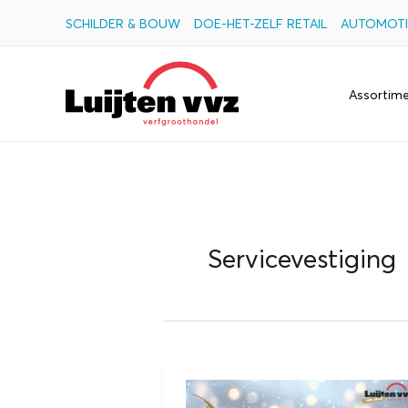
Ga
SCHILDER & BOUW
DOE-HET-ZELF RETAIL
AUTOMOTI
naar
de
Assortim
inhoud
Servicevestiging