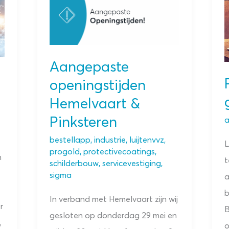
Aangepaste
openingstijden
Hemelvaart &
Pinksteren
a
bestellapp
,
industrie
,
luijtenvvz
,
L
progold
,
protectivecoatings
,
n
t
schilderbouw
,
servicevestiging
,
sigma
a
b
In verband met Hemelvaart zijn wij
r
B
gesloten op donderdag 29 mei en
,
o