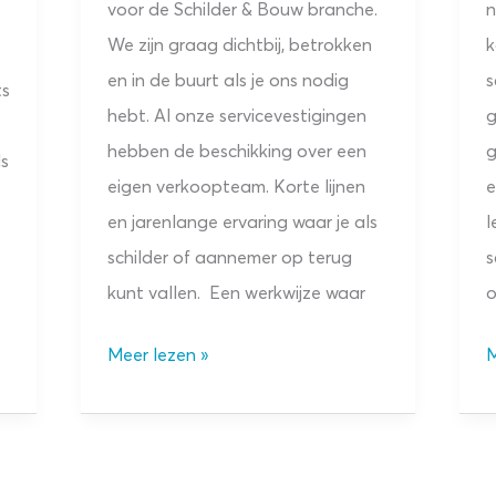
voor de Schilder & Bouw branche.
n
We zijn graag dichtbij, betrokken
k
en in de buurt als je ons nodig
s
ts
hebt. Al onze servicevestigingen
g
hebben de beschikking over een
g
ls
eigen verkoopteam. Korte lijnen
e
en jarenlange ervaring waar je als
l
schilder of aannemer op terug
s
kunt vallen. Een werkwijze waar
o
In
I
Meer lezen »
M
beeld:
b
servicevestiging
s
Gorinchem
N
T