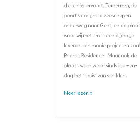
die je hier ervaart. Terneuzen, de
poort voor grote zeeschepen
onderweg naar Gent, en de plaa
waar wij met trots een bijdrage
leveren aan mooie projecten zoa
Pharos Residence. Maar ook de
plaats waar we al sinds jaar-en-
dag het ‘thuis’ van schilders
In
Meer lezen »
beeld:
servicevestiging
Terneuzen.