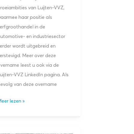
roeiambities van Luijten-VVZ,
aarmee haar positie als
erfgroothandel in de
utomotive- en industriesector
erder wordt uitgebreid en
erstevigd. Meer over deze
vername leest u ook via de
uijten-VVZ LinkedIn pagina. Als
evolg van deze overname
aintonline.nl
eer lezen »
esloten